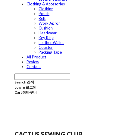
Clothing & Accesories
Clothing
Pouch
Belt
Work Apron
Cushion
Headwear
Key Ring
Leather Wallet
Coaster
Packing Tape
All Product
Review
Contact
Search
검색
Log In
로그인
Cart
장바구니
CACTUS SEWING CLUB