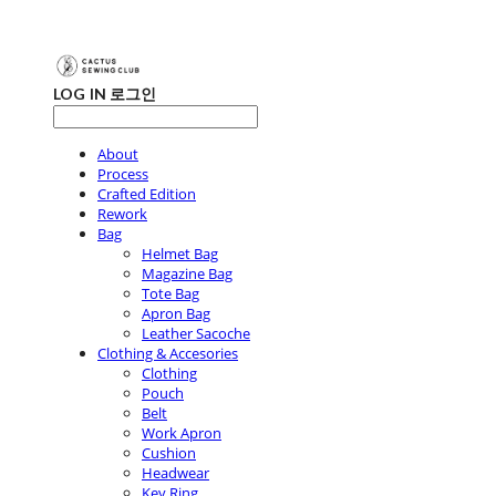
LOG IN
로그인
About
Process
Crafted Edition
Rework
Bag
Helmet Bag
Magazine Bag
Tote Bag
Apron Bag
Leather Sacoche
Clothing & Accesories
Clothing
Pouch
Belt
Work Apron
Cushion
Headwear
Key Ring