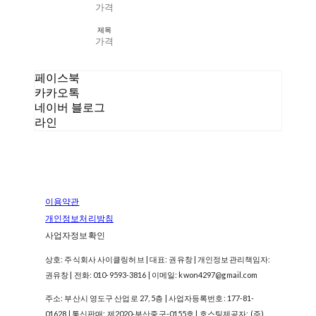
가격
제목
가격
페이스북
카카오톡
네이버 블로그
라인
이용약관
개인정보처리방침
사업자정보확인
상호: 주식회사 사이클링허브 | 대표: 권유창 | 개인정보관리책임자:
권유창 | 전화: 010-9593-3816 | 이메일: kwon4297@gmail.com
주소: 부산시 영도구 산업로 27, 5층 | 사업자등록번호:
177-81-
01628
| 통신판매:
제2020-부산중구-0155호
| 호스팅제공자: (주)