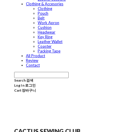
Clothing & Accesories
Clothing
Pouch
Belt
Work Apron
Cushion
Headwear
Key Ring
Leather Wallet
Coaster
Packing Tape
All Product
Review
Contact
Search
검색
Log In
로그인
Cart
장바구니
CACTUS SEWING CLUB