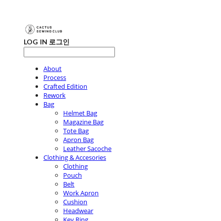
LOG IN
로그인
About
Process
Crafted Edition
Rework
Bag
Helmet Bag
Magazine Bag
Tote Bag
Apron Bag
Leather Sacoche
Clothing & Accesories
Clothing
Pouch
Belt
Work Apron
Cushion
Headwear
Key Ring