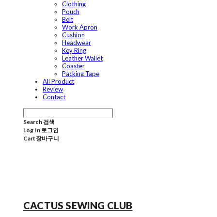
Clothing
Pouch
Belt
Work Apron
Cushion
Headwear
Key Ring
Leather Wallet
Coaster
Packing Tape
All Product
Review
Contact
Search
검색
Log In
로그인
Cart
장바구니
CACTUS SEWING CLUB