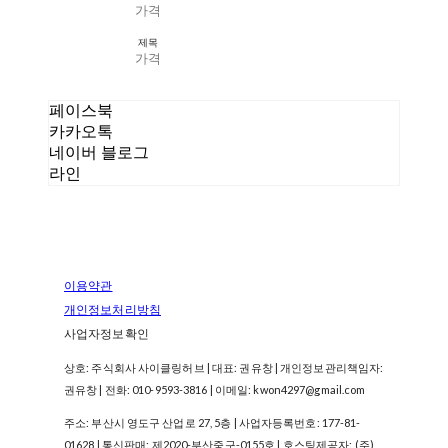
가격
제목
가격
페이스북
카카오톡
네이버 블로그
라인
이용약관
개인정보처리방침
사업자정보확인
상호: 주식회사 사이클링허브 | 대표: 권유창 | 개인정보관리책임자:
권유창 | 전화: 010-9593-3816 | 이메일: kwon4297@gmail.com
주소: 부산시 영도구 산업로 27, 5층 | 사업자등록번호:
177-81-
01628
| 통신판매:
제2020-부산중구-0155호
| 호스팅제공자: (주)