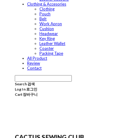
Clothing & Accesories
Clothing
Pouch
Belt
Work Apron
Cushion
Headwear
Key Ring
Leather Wallet
Coaster
Packing Tape
All Product
Review
Contact
Search
검색
Log In
로그인
Cart
장바구니
CACTUS SEWING CLUB