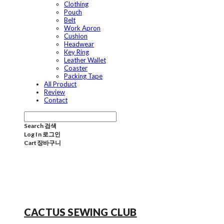
Clothing
Pouch
Belt
Work Apron
Cushion
Headwear
Key Ring
Leather Wallet
Coaster
Packing Tape
All Product
Review
Contact
Search
검색
Log In
로그인
Cart
장바구니
CACTUS SEWING CLUB