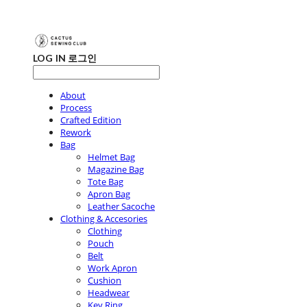
LOG IN
로그인
About
Process
Crafted Edition
Rework
Bag
Helmet Bag
Magazine Bag
Tote Bag
Apron Bag
Leather Sacoche
Clothing & Accesories
Clothing
Pouch
Belt
Work Apron
Cushion
Headwear
Key Ring