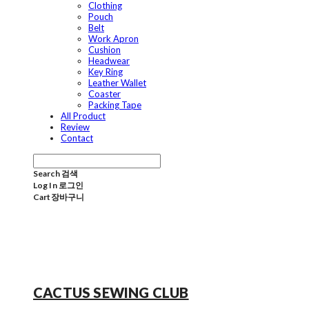
Clothing
Pouch
Belt
Work Apron
Cushion
Headwear
Key Ring
Leather Wallet
Coaster
Packing Tape
All Product
Review
Contact
Search
검색
Log In
로그인
Cart
장바구니
CACTUS SEWING CLUB