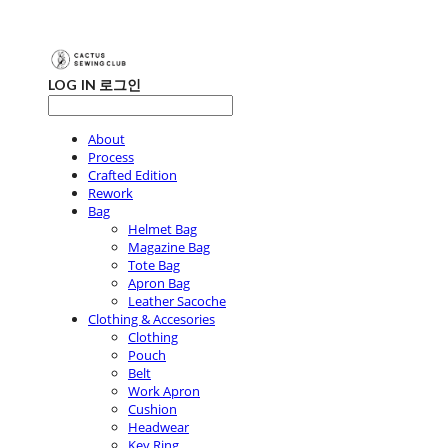
LOG IN
로그인
About
Process
Crafted Edition
Rework
Bag
Helmet Bag
Magazine Bag
Tote Bag
Apron Bag
Leather Sacoche
Clothing & Accesories
Clothing
Pouch
Belt
Work Apron
Cushion
Headwear
Key Ring