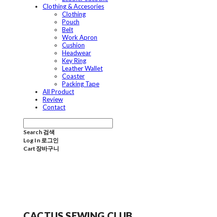
Clothing & Accesories
Clothing
Pouch
Belt
Work Apron
Cushion
Headwear
Key Ring
Leather Wallet
Coaster
Packing Tape
All Product
Review
Contact
Search
검색
Log In
로그인
Cart
장바구니
CACTUS SEWING CLUB