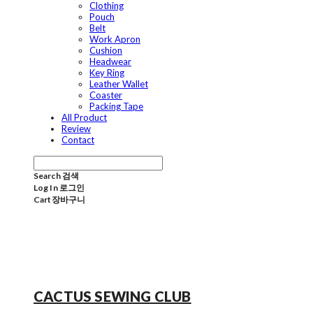
Clothing
Pouch
Belt
Work Apron
Cushion
Headwear
Key Ring
Leather Wallet
Coaster
Packing Tape
All Product
Review
Contact
Search
검색
Log In
로그인
Cart
장바구니
CACTUS SEWING CLUB